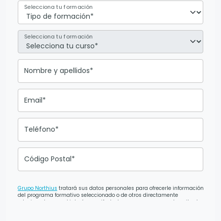
Selecciona tu formación
Selecciona tu formación
Nombre y apellidos*
Email*
Teléfono*
Código Postal*
Grupo Northius
tratará sus datos personales para ofrecerle información
del programa formativo seleccionado o de otros directamente
relacionados con el interés manifestado y, en su caso, para tramitar la
contratación correspondiente. Compartiremos su solicitud con las
empresas que conforman el
Grupo Northius
, con el objeto de que éstas