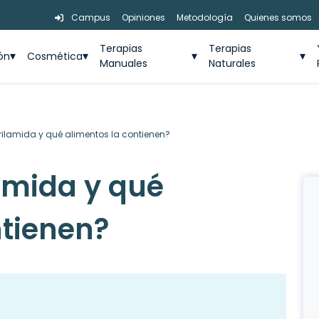
Campus
Opiniones
Metodología
Quienes somos
Terapias
Terapias
ión
Cosmética
Manuales
Naturales
rilamida y qué alimentos la contienen?
lamida y qué
ntienen?