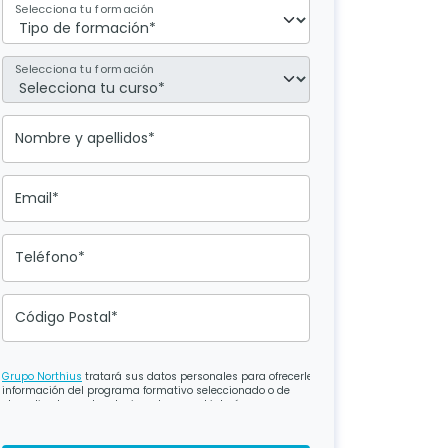
Selecciona tu formación
Selecciona tu formación
Nombre y apellidos*
Email*
Teléfono*
Código Postal*
Grupo Northius
tratará sus datos personales para ofrecerle
información del programa formativo seleccionado o de
otros directamente relacionados con el interés
manifestado y, en su caso, para tramitar la contratación
correspondiente. Compartiremos su solicitud con las
empresas que conforman el
Grupo Northius
, con el objeto