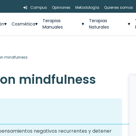
Campus
Opiniones
Metodología
Quienes somos
Terapias
Terapias
ión
Cosmética
Manuales
Naturales
con mindfulness
 con mindfulness
pensamientos negativos recurrentes y detener