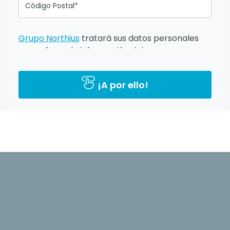
Código Postal*
Grupo Northius
tratará sus datos personales
para ofrecerle información del
programa formativo seleccionado o de otros
directamente relacionados con el interés
¡A por ello!
manifestado y, en su caso, para tramitar la
contratación correspondiente. Compartiremos
su solicitud con las empresas que conforman el
Grupo Northius
, con el objeto de que éstas
puedan hacerle llegar la mejor oferta de
productos y servicios de acuerdo a tu
petición. Mediante la cumplimentación y envío
del presente formulario usted muestra
expresamente su consentimiento para ser
contactado. Quedan reconocidos los derechos
de acceso, rectificación, supresión, oposición,
limitación tal y como se explica en la
Política de