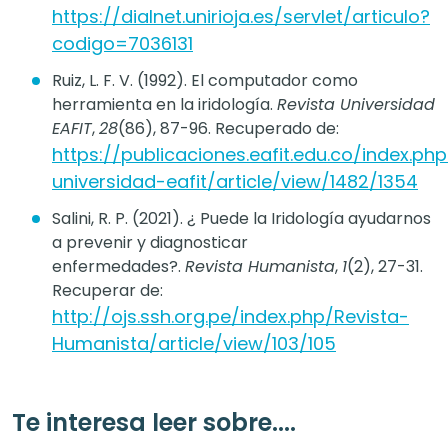
https://dialnet.unirioja.es/servlet/articulo?
codigo=7036131
Ruiz, L. F. V. (1992). El computador como
herramienta en la iridología.
Revista Universidad
EAFIT
,
28
(86), 87-96. Recuperado de:
https://publicaciones.eafit.edu.co/index.php
universidad-eafit/article/view/1482/1354
Salini, R. P. (2021). ¿ Puede la Iridología ayudarnos
a prevenir y diagnosticar
enfermedades?.
Revista Humanista
,
1
(2), 27-31.
Recuperar de:
http://ojs.ssh.org.pe/index.php/Revista-
Humanista/article/view/103/105
Te interesa leer sobre....