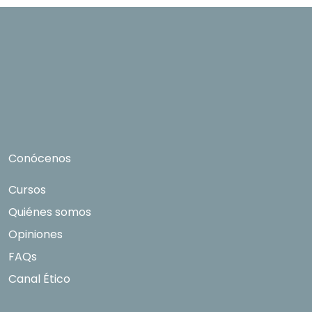
Grupo Northius
, con el objeto de que estas
puedan hacerle llegar la mejor oferta de
productos y servicios de acuerdo a su petición.
Quedan reconocidos los derechos de acceso,
rectificación, supresión, oposición, limitación, tal
y como se explica en la
Política de Privacidad
.
Conócenos
Cursos
Quiénes somos
Opiniones
FAQs
Canal Ético