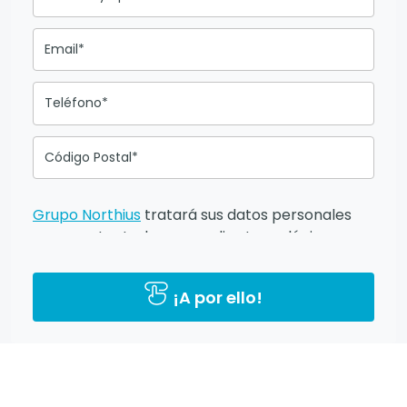
Email*
Teléfono*
Código Postal*
Grupo Northius
tratará sus datos personales
para contactarle por medios tecnológicos,
incluso aplicaciones de mensajería instantánea,
con el fin de ofrecerle información del
¡A por ello!
programa formativo seleccionado o de otros
directamente relacionados con el interés
manifestado y, en su caso, para tramitar la
contratación correspondiente. Compartiremos
su solicitud con las empresas que conforman el