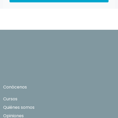
directamente relacionados con el interés
manifestado y, en su caso, para tramitar la
contratación correspondiente. Compartiremos
su solicitud con las empresas que conforman el
Grupo Northius
, con el objeto de que estas
puedan hacerle llegar la mejor oferta de
productos y servicios de acuerdo a su petición.
Quedan reconocidos los derechos de acceso,
rectificación, supresión, oposición, limitación, tal
y como se explica en la
Política de Privacidad
.
Conócenos
Cursos
Quiénes somos
Opiniones