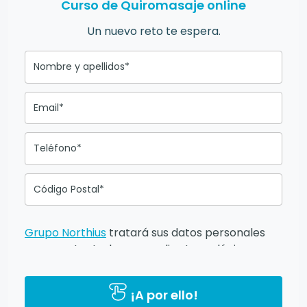
Curso de Quiromasaje online
Un nuevo reto te espera.
Nombre y apellidos*
Email*
Teléfono*
Código Postal*
Grupo Northius
tratará sus datos personales
para contactarle por medios tecnológicos,
incluso aplicaciones de mensajería instantánea,
con el fin de ofrecerle información del
¡A por ello!
programa formativo seleccionado o de otros