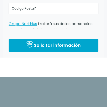
Código Postal*
Grupo Northius
tratará sus datos personales
para ofrecerle información del
programa formativo seleccionado o de otros
directamente relacionados con el interés
Solicitar información
manifestado y, en su caso, para tramitar la
contratación correspondiente. Compartiremos
su solicitud con las empresas que conforman el
Grupo Northius
, con el objeto de que éstas
puedan hacerle llegar la mejor oferta de
productos y servicios de acuerdo a tu
petición. Mediante la cumplimentación y envío
del presente formulario usted muestra
expresamente su consentimiento para ser
contactado. Quedan reconocidos los derechos
de acceso, rectificación, supresión, oposición,