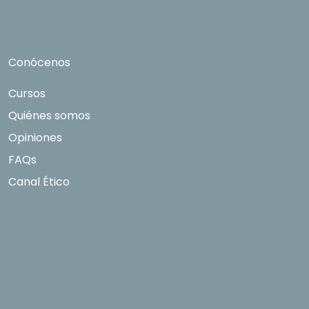
limitación tal y como se explica en la
Política de
Privacidad
.
Conócenos
Cursos
Quiénes somos
Opiniones
FAQs
Canal Ético