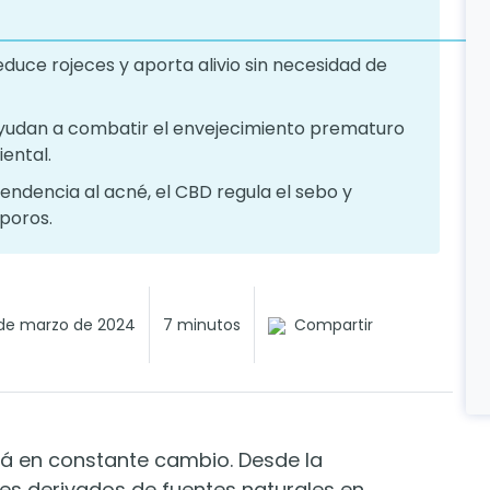
educe rojeces y aporta alivio sin necesidad de
ayudan a combatir el envejecimiento prematuro
iental.
tendencia al acné, el CBD regula el sebo y
 poros.
de marzo de 2024
7 minutos
Compartir
tá en constante cambio. Desde la
tes derivados de fuentes naturales en