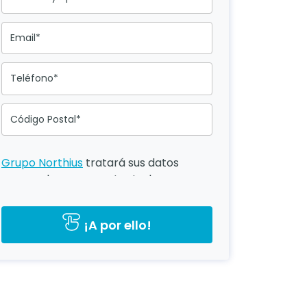
Email*
Teléfono*
Código Postal*
Grupo Northius
tratará sus datos
personales para contactarle por
medios tecnológicos, incluso
aplicaciones de mensajería
¡A por ello!
instantánea, con el fin de ofrecerle
información del programa formativo
seleccionado o de otros directamente
relacionados con el interés
manifestado y, en su caso, para