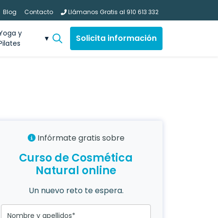
Blog
Contacto
Llámanos Gratis al
910 613 332
Yoga y
Solicita información
Pilates
Infórmate gratis sobre
Curso de Cosmética
Natural online
Un nuevo reto te espera.
Nombre y apellidos*