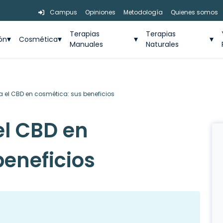
Campus
Opiniones
Metodología
Quienes somos
Terapias
Terapias
ión
Cosmética
Manuales
Naturales
a el CBD en cosmética: sus beneficios
el CBD en
beneficios