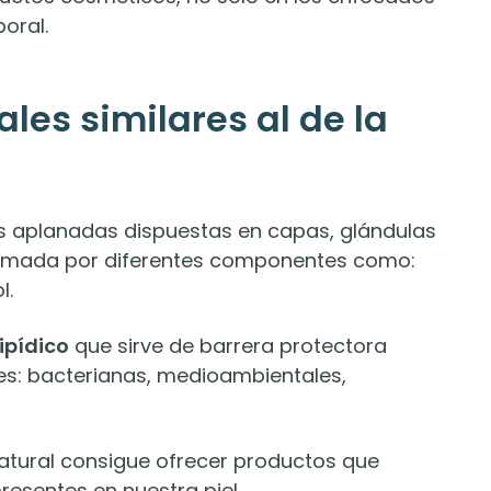
poral.
es similares al de la
as aplanadas dispuestas en capas, glándulas
formada por diferentes componentes como:
l.
ipídico
que sirve de barrera protectora
nes: bacterianas, medioambientales,
atural consigue ofrecer productos que
resentes en nuestra piel.