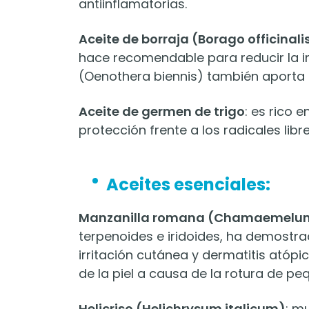
antiinflamatorias.
Aceite de borraja (Borago officinali
hace recomendable para reducir la in
(Oenothera biennis) también aporta 
Aceite de germen de trigo
: es rico 
protección frente a los radicales libre
Aceites esenciales:
Manzanilla romana (Chamaemelum
terpenoides e iridoides, ha demostra
irritación cutánea y dermatitis atópi
de la piel a causa de la rotura de pe
Helicriso (Helichrysum italicum)
: m