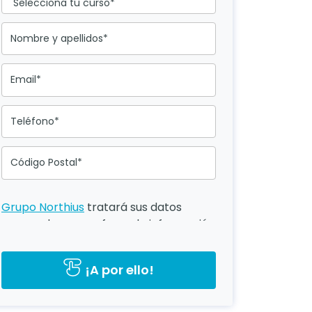
Nombre y apellidos*
Email*
Teléfono*
Código Postal*
Grupo Northius
tratará sus datos
personales para ofrecerle información
del programa formativo
seleccionado o de otros directamente
¡A por ello!
relacionados con el interés
manifestado y, en su caso, para
tramitar la contratación