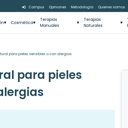
Campus
Opiniones
Metodología
Quienes somos
Terapias
Terapias
ión
Cosmética
Manuales
Naturales
ral para pieles sensibles o con alergias
al para pieles
alergias