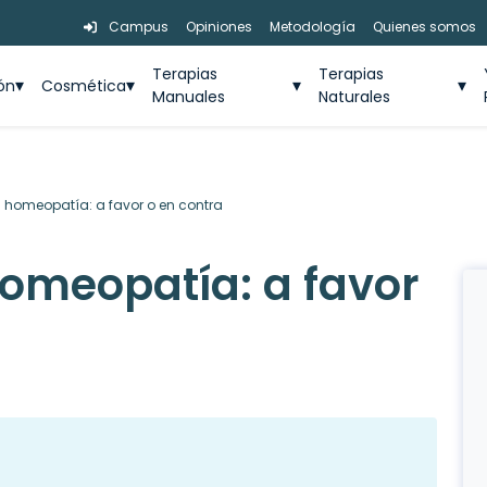
Campus
Opiniones
Metodología
Quienes somos
Terapias
Terapias
ión
Cosmética
Manuales
Naturales
a homeopatía: a favor o en contra
homeopatía: a favor