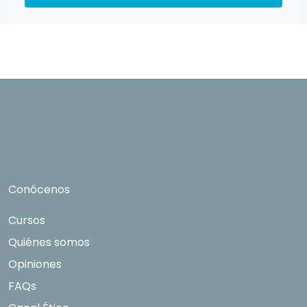
para ser contactado. Quedan reconocidos los derechos de acceso,
rectificación, supresión, oposición, limitación tal y como se explica en la
Política de Privacidad
.
Conócenos
Cursos
Quiénes somos
Opiniones
FAQs