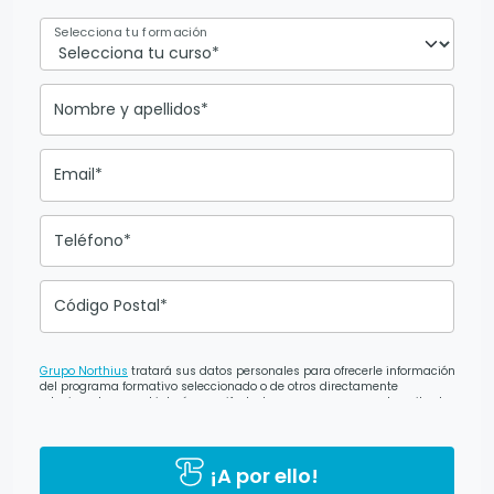
Selecciona tu formación
Nombre y apellidos*
Email*
Teléfono*
Código Postal*
Grupo Northius
tratará sus datos personales para ofrecerle información
del programa formativo seleccionado o de otros directamente
relacionados con el interés manifestado y, en su caso, para tramitar la
contratación correspondiente. Compartiremos su solicitud con las
empresas que conforman el
Grupo Northius
, con el objeto de que éstas
puedan hacerle llegar la mejor oferta de productos y servicios
de acuerdo a tu petición. Mediante la cumplimentación y envío del
¡A por ello!
presente formulario usted muestra expresamente su consentimiento