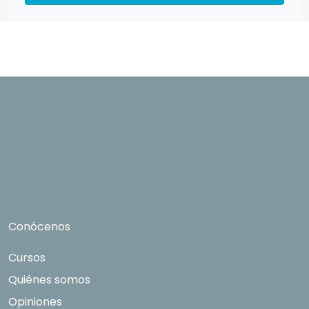
rectificación, supresión, oposición, limitación tal y como se explica en la
Política de Privacidad
.
Conócenos
Cursos
Quiénes somos
Opiniones