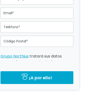
Email*
Teléfono*
Código Postal*
Grupo Northius
tratará sus datos
personales para contactarle por
medios tecnológicos, incluso
aplicaciones de mensajería
¡A por ello!
instantánea, con el fin de ofrecerle
información del programa formativo
seleccionado o de otros directamente
relacionados con el interés
manifestado y, en su caso, para