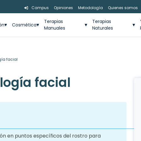
Campus
Opiniones
Metodología
Quienes somos
Terapias
Terapias
ión
Cosmética
Manuales
Naturales
gía facial
logía facial
sión en puntos específicos del rostro para