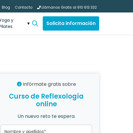
Blog
Contacto
Llámanos Gratis al
910 613 332
Yoga y
Solicita información
Pilates
Infórmate gratis sobre
Curso de Reflexología
online
Un nuevo reto te espera.
Nombre y apellidos*