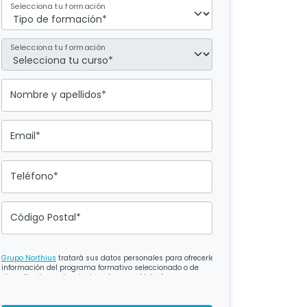
Selecciona tu formación
Selecciona tu formación
Nombre y apellidos*
Email*
Teléfono*
Código Postal*
Grupo Northius
tratará sus datos personales para ofrecerle
información del programa formativo seleccionado o de
otros directamente relacionados con el interés
manifestado y, en su caso, para tramitar la contratación
correspondiente. Compartiremos su solicitud con las
empresas que conforman el
Grupo Northius
, con el objeto