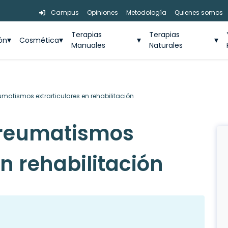
Campus
Opiniones
Metodología
Quienes somos
Terapias
Terapias
ión
Cosmética
Manuales
Naturales
matismos extrarticulares en rehabilitación
 reumatismos
en rehabilitación