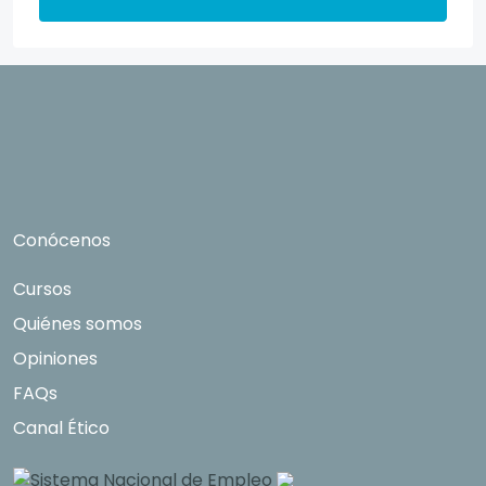
directamente relacionados con el interés
manifestado y, en su caso, para tramitar la
contratación correspondiente. Compartiremos
su solicitud con las empresas que conforman el
Grupo Northius
, con el objeto de que estas
puedan hacerle llegar la mejor oferta de
productos y servicios de acuerdo a su petición.
Quedan reconocidos los derechos de acceso,
rectificación, supresión, oposición, limitación, tal
Conócenos
y como se explica en la
Política de Privacidad
.
Cursos
Quiénes somos
Opiniones
FAQs
Canal Ético