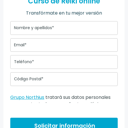
Curso de Reiki online
Transfórmate en tu mejor versión
Nombre y apellidos*
Email*
Teléfono*
Código Postal*
Grupo Northius
tratará sus datos personales
para contactarle por medios tecnológicos,
incluso aplicaciones de mensajería instantánea,
con el fin de ofrecerle información del
programa formativo seleccionado o de otros
Solicitar información