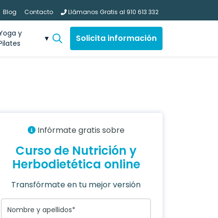
Blog
Contacto
Llámanos Gratis al
910 613 332
Yoga y
Solicita información
Pilates
Infórmate gratis sobre
Curso de Nutrición y
Herbodietética online
Transfórmate en tu mejor versión
Nombre y apellidos*