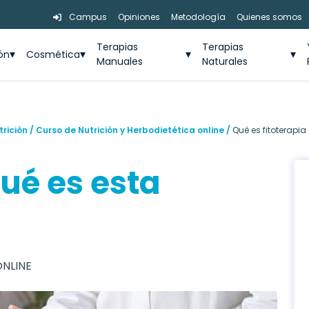
Campus
Opiniones
Metodología
Quienes somos
Terapias
Terapias
ión
Cosmética
Manuales
Naturales
trición
/
Curso de Nutrición y Herbodietética online
/
Qué es fitoterapia
qué es esta
ONLINE