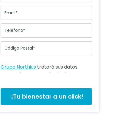
Email*
Teléfono*
Código Postal*
Grupo Northius
tratará sus datos
personales para contactarle por
medios tecnológicos, incluso
aplicaciones de mensajería
instantánea, con el fin de ofrecerle
¡Tu bienestar a un click!
información del programa formativo
seleccionado o de otros directamente
relacionados con el interés
manifestado y, en su caso, para
tramitar la contratación