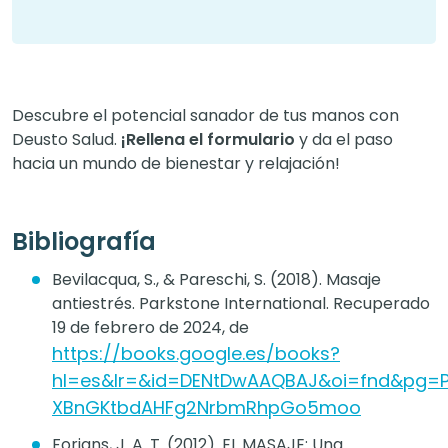
Descubre el potencial sanador de tus manos con
Deusto Salud.
¡Rellena el formulario
y da el paso
hacia un mundo de bienestar y relajación!
Bibliografía
Bevilacqua, S., & Pareschi, S. (2018). Masaje
antiestrés. Parkstone International. Recuperado
19 de febrero de 2024, de
https://books.google.es/books?
hl=es&lr=&id=DENtDwAAQBAJ&oi=fnd&pg=P
XBnGKtbdAHFg2NrbmRhpGo5moo
Forjans, J. A. T. (2012). EL MASAJE: Una