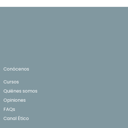
Grupo Northius
, con el objeto de que estas
puedan hacerle llegar la mejor oferta de
productos y servicios de acuerdo a su petición.
Quedan reconocidos los derechos de acceso,
rectificación, supresión, oposición, limitación, tal
y como se explica en la
Política de Privacidad
.
Conócenos
Cursos
Quiénes somos
Opiniones
FAQs
Canal Ético