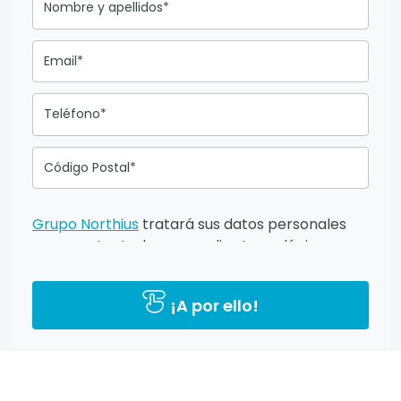
Nombre y apellidos*
Email*
Teléfono*
Código Postal*
Grupo Northius
tratará sus datos personales
para contactarle por medios tecnológicos,
incluso aplicaciones de mensajería instantánea,
con el fin de ofrecerle información del
¡A por ello!
programa formativo seleccionado o de otros
directamente relacionados con el interés
manifestado y, en su caso, para tramitar la
contratación correspondiente. Compartiremos
su solicitud con las empresas que conforman el