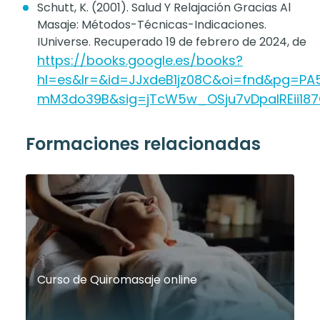
Schutt, K. (2001). Salud Y Relajación Gracias Al
Masaje: Métodos-Técnicas-Indicaciones.
IUniverse. Recuperado 19 de febrero de 2024, de
https://books.google.es/books?
hl=es&lr=&id=JJxdeB1jz08C&oi=fnd&pg=PA
mM3do39B&sig=jTcW5w_OSju7vDpalREii18
Formaciones relacionadas
Curso de Quiromasaje online