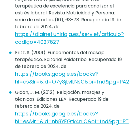
terapéutica de excelencia para canalizar el
estrés laboral. Revista Motricidad y Persona:
serie de estudios, (10), 63-78. Recuperado 19 de
febrero de 2024, de
https://dialnet.unirioja.es/servlet/articulo?
codigo=4027627
Fritz, S. (2001). Fundamentos del masaje
terapéutico. Editorial Paidotribo. Recuperado 19
de febrero de 2024, de
https://books.google.es/books?
hl=es&lr=&id=O7y3jLvILNsC&oi=fnd&pg=PA
Gidon, J. M. (2012). Relajación, masajes y
técnicas. Ediciones LEA. Recuperado 19 de
febrero de 2024, de
https://books.google.es/books?
hl=es&lr=&id=nh8YEGtk4nIC&oi=fnd&pg=P