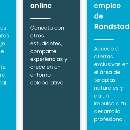
online
empleo
de
Randstad
tus
Conecta con
ntos
otros
jo
estudiantes,
Accede a
ue
comparte
ofertas
experiencias y
exclusivas en
 te
crece en un
el área de
ra
entorno
terapias
al.
colaborativo.
naturales y
da un
impulso a tu
desarrollo
profesional.