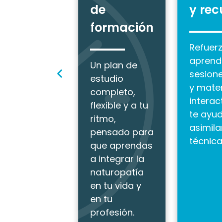
de
y rec
formación
Refuerz
aprend
Un plan de
sesione
estudio
y mater
completo,
interac
flexible y a tu
te ayu
ritmo,
asimil
pensado para
técnica
que aprendas
a integrar la
naturopatía
en tu vida y
en tu
profesión.