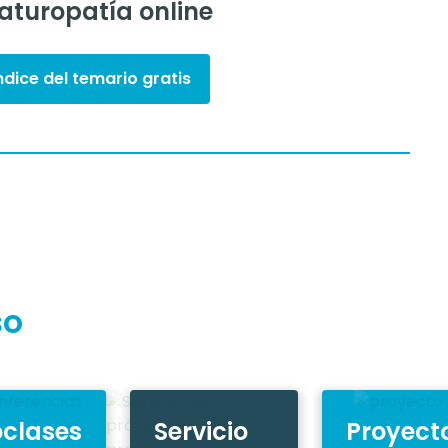
aturopatía online
ndice del temario gratis
so
oclases
Servicio
Proyect