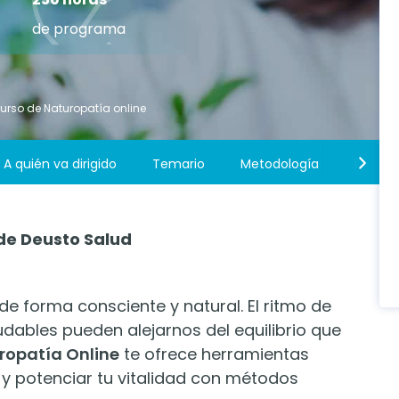
de programa
urso de Naturopatía online
A quién va dirigido
Temario
Metodología
Metodo
de Deusto Salud
 de forma consciente y natural. El ritmo de
ludables pueden alejarnos del equilibrio que
ropatía Online
te ofrece herramientas
 y potenciar tu vitalidad con métodos