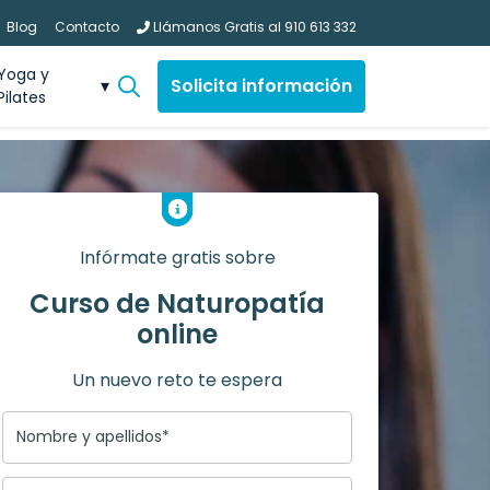
Blog
Contacto
Llámanos Gratis al
910 613 332
Yoga y
Solicita información
Pilates
Infórmate gratis sobre
Curso de Naturopatía
online
Un nuevo reto te espera
Nombre y apellidos*