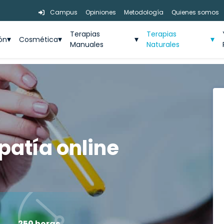
Campus
Opiniones
Metodología
Quienes somos
Terapias
Terapias
ión
Cosmética
Manuales
Naturales
patía online
250 horas