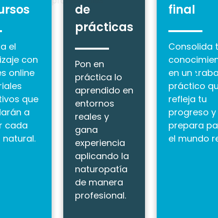
ursos
de
final
prácticas
a el
Consolida 
izaje con
conocimie
Pon en
s online
en un traba
práctica lo
iales
práctico q
aprendido en
tivos que
refleja tu
entornos
darán a
progreso y
reales y
ar cada
prepara pa
gana
 natural.
el mundo re
experiencia
aplicando la
naturopatía
de manera
profesional.