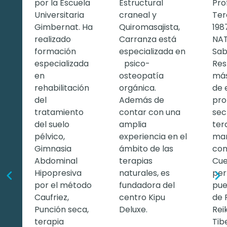
por la Escuela
Estructural
Pro
Universitaria
craneal y
Ter
Gimbernat. Ha
Quiromasajista,
198
realizado
Carranza está
NA
formación
especializada en
Sab
especializada
psico-
Res
en
osteopatía
más
rehabilitación
orgánica.
de 
del
Además de
pro
tratamiento
contar con una
sec
del suelo
amplia
ter
pélvico,
experiencia en el
man
Gimnasia
ámbito de las
com
Abdominal
terapias
Cue
Hipopresiva
naturales, es
per
por el método
fundadora del
pue
Caufriez,
centro Kipu
de 
Punción seca,
Deluxe.
Rei
terapia
Tib