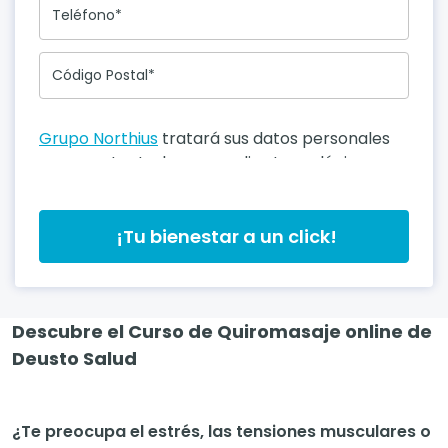
Teléfono*
Código Postal*
Grupo Northius
tratará sus datos personales
para contactarle por medios tecnológicos,
incluso aplicaciones de mensajería
instantánea, con el fin de ofrecerle
información del programa formativo
¡Tu bienestar a un click!
seleccionado o de otros directamente
relacionados con el interés manifestado y, en
su caso, para tramitar la contratación
Descubre el Curso de Quiromasaje online de
correspondiente. Compartiremos su solicitud
con las empresas que conforman el
Grupo
Deusto Salud
Northius
, con el objeto de que estas puedan
hacerle llegar la mejor oferta de productos y
servicios de acuerdo a su petición. Quedan
¿Te preocupa el estrés, las tensiones musculares o