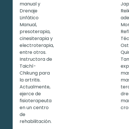
manual y
Jap
Drenaje
Rei
Linfático
ad
Manual,
Mon
presoterapia,
Ref
cinesiterapia y
Téc
electroterapia,
Ost
entre otros.
Qui
Instructora de
Tam
Taichí-
exp
Chikung para
mas
la artritis.
mas
Actualmente,
ter
ejerce de
dre
fisioterapeuta
man
en un centro
cro
de
rehabilitación.