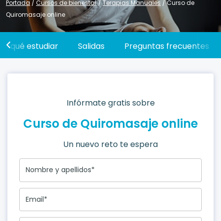
Portada
/
Cursos de bienestar
/
Terapias Manuales
/
Curso de
Quiromasaje online
or qué estudiar
Salidas
Preguntas frecuentes
Infórmate gratis sobre
Curso de Quiromasaje online
Un nuevo reto te espera
Nombre y apellidos*
Email*