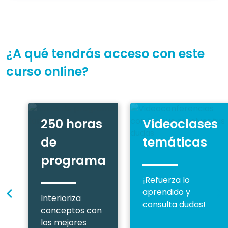
¿A qué tendrás acceso con este
curso online?
250 horas
Videoclases
de
temáticas
programa
¡Refuerza lo
aprendido y
Interioriza
consulta dudas!
conceptos con
los mejores