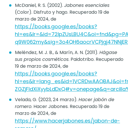
McDaniel, R. S. (2002).
Jabones esenciales
(Color). Disfruto y hago. Recuperado 19 de
marzo de 2024, de
https://books.google.es/books?
hl=es&lr=&id=72IpZUsLBU4C&oi=fnd&pg=P
q9W062my&sig=3o4QH6aocrVCPjgj47NNjE
Meléndez, M. J. B., & Marín, A. N. (2011).
Hágase
sus propios cosméticos
. Paidotribo. Recuperado
19 de marzo de 2024, de
https://books.google.es/books?
hl=es&lr=lang_es&id=1VCRDwAAQBAJ&oi=
ZGZjFIdXiXyybLdDxQ#v=onepage&q=arcill
Velada, G. (2023, 24 marzo).
Hacer jabón de
romero
. Hacer Jabones. Recuperado 19 de
marzo de 2024, de
https://www.hacerjabones.es/jabon-de-