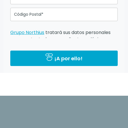
Código Postal*
Grupo Northius
tratará sus datos personales
para contactarle por medios tecnológicos,
incluso aplicaciones de mensajería instantánea,
con el fin de ofrecerle información del
¡A por ello!
programa formativo seleccionado o de otros
directamente relacionados con el interés
manifestado y, en su caso, para tramitar la
contratación correspondiente. Compartiremos
su solicitud con las empresas que conforman el
Grupo Northius
, con el objeto de que estas
puedan hacerle llegar la mejor oferta de
productos y servicios de acuerdo a su petición.
Quedan reconocidos los derechos de acceso,
rectificación, supresión, oposición, limitación, tal