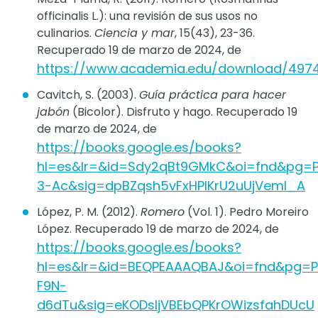
officinalis L.): una revisión de sus usos no
culinarios.
Ciencia y mar
, 15(43), 23-36.
Recuperado 19 de marzo de 2024, de
https://www.academia.edu/download/4974
Cavitch, S. (2003).
Guía práctica para hacer
jabón
(Bicolor). Disfruto y hago. Recuperado 19
de marzo de 2024, de
https://books.google.es/books?
hl=es&lr=&id=Sdy2qBt9GMkC&oi=fnd&pg=
3-Ac&sig=dpBZqsh5vFxHPlKrU2uUjVemI_A
López, P. M. (2012).
Romero
(Vol. 1). Pedro Moreiro
López. Recuperado 19 de marzo de 2024, de
https://books.google.es/books?
hl=es&lr=&id=BEQPEAAAQBAJ&oi=fnd&pg=
F9N-
d6dTu&sig=eKODsIjVBEbQPKrOWizsfahDUcU