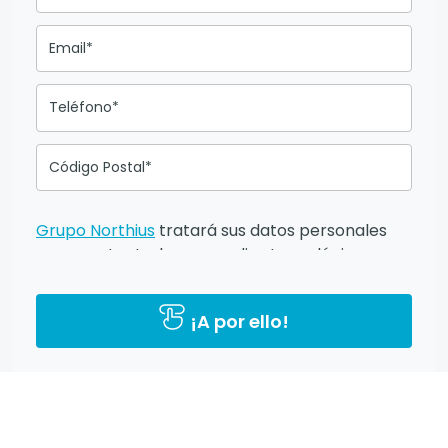
Email*
Teléfono*
Código Postal*
Grupo Northius
tratará sus datos personales
para contactarle por medios tecnológicos,
incluso aplicaciones de mensajería instantánea,
con el fin de ofrecerle información del
¡A por ello!
programa formativo seleccionado o de otros
directamente relacionados con el interés
manifestado y, en su caso, para tramitar la
contratación correspondiente. Compartiremos
su solicitud con las empresas que conforman el
Grupo Northius
, con el objeto de que estas