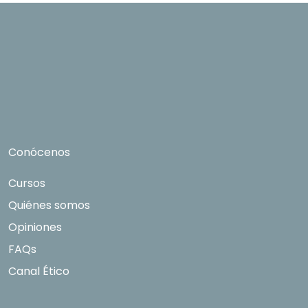
puedan hacerle llegar la mejor oferta de
productos y servicios de acuerdo a su petición.
Quedan reconocidos los derechos de acceso,
rectificación, supresión, oposición, limitación, tal
y como se explica en la
Política de Privacidad
.
Conócenos
Cursos
Quiénes somos
Opiniones
FAQs
Canal Ético