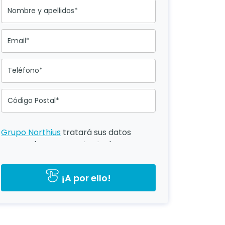
Nombre y apellidos*
Email*
Teléfono*
Código Postal*
Grupo Northius
tratará sus datos
personales para contactarle por
medios tecnológicos, incluso
aplicaciones de mensajería
¡A por ello!
instantánea, con el fin de ofrecerle
información del programa formativo
seleccionado o de otros directamente
relacionados con el interés