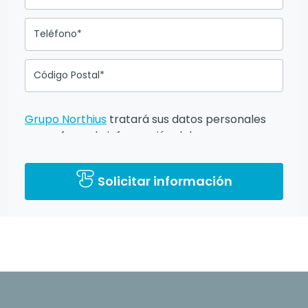
Teléfono*
Código Postal*
Grupo Northius
tratará sus datos personales
para ofrecerle información del
programa formativo seleccionado o de otros
directamente relacionados con el interés
Solicitar información
manifestado y, en su caso, para tramitar la
contratación correspondiente. Compartiremos
su solicitud con las empresas que conforman el
Grupo Northius
, con el objeto de que éstas
puedan hacerle llegar la mejor oferta de
productos y servicios de acuerdo a tu
petición. Mediante la cumplimentación y envío
del presente formulario usted muestra