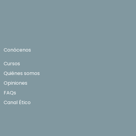
expresamente su consentimiento para ser
contactado. Quedan reconocidos los derechos
de acceso, rectificación, supresión, oposición,
limitación tal y como se explica en la
Política de
Privacidad
.
Conócenos
Cursos
Quiénes somos
Opiniones
FAQs
Canal Ético