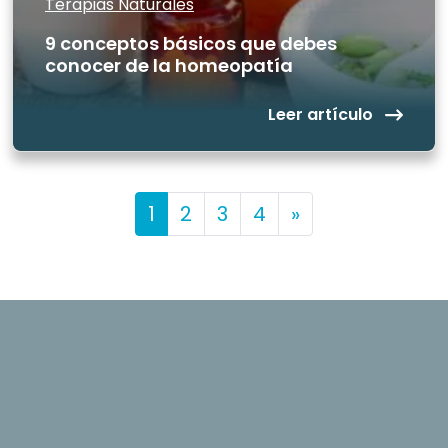
Terapias Naturales
9 conceptos básicos que debes
conocer de la homeopatía
Leer artículo
Posts navigation
1
2
3
4
»