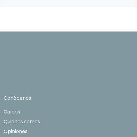
contratación correspondiente. Compartiremos
su solicitud con las empresas que conforman el
Grupo Northius
, con el objeto de que éstas
puedan hacerle llegar la mejor oferta de
productos y servicios de acuerdo a tu
petición. Mediante la cumplimentación y envío
del presente formulario usted muestra
expresamente su consentimiento para ser
contactado. Quedan reconocidos los derechos
de acceso, rectificación, supresión, oposición,
limitación tal y como se explica en la
Política de
Privacidad
.
Conócenos
Cursos
Quiénes somos
Opiniones