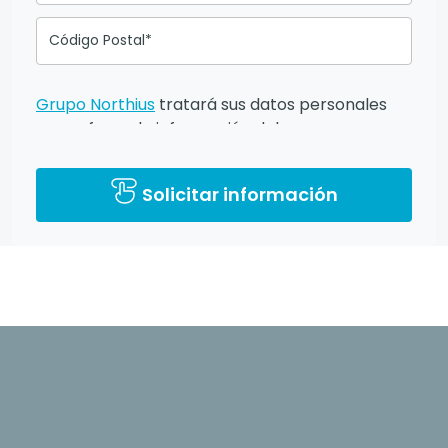
Código Postal*
Grupo Northius
tratará sus datos personales
para ofrecerle información del
programa formativo seleccionado o de otros
directamente relacionados con el interés
Solicitar información
manifestado y, en su caso, para tramitar la
contratación correspondiente. Compartiremos
su solicitud con las empresas que conforman el
Grupo Northius
, con el objeto de que éstas
puedan hacerle llegar la mejor oferta de
productos y servicios de acuerdo a tu
petición. Mediante la cumplimentación y envío
del presente formulario usted muestra
expresamente su consentimiento para ser
contactado. Quedan reconocidos los derechos
de acceso, rectificación, supresión, oposición,