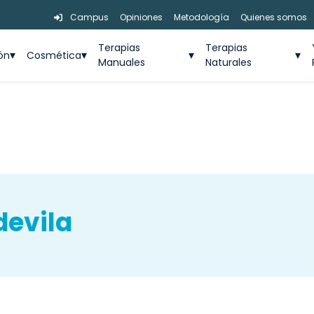
Campus
Opiniones
Metodología
Quienes somos
Terapias
Terapias
ión
Cosmética
Manuales
Naturales
devila