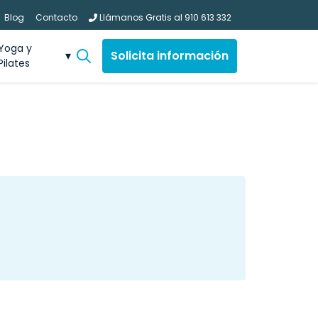
Blog
Contacto
Llámanos Gratis al
910 613 332
Yoga y
Solicita información
Pilates