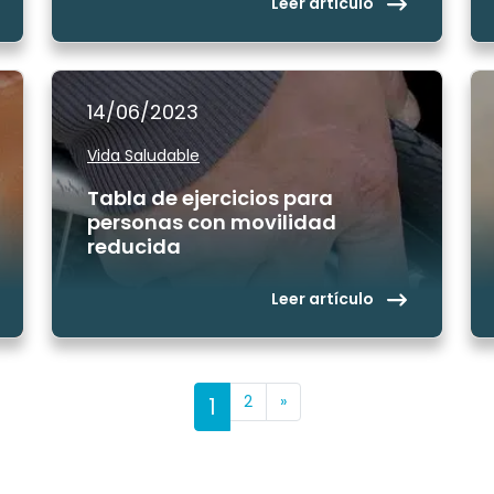
Leer artículo
14/06/2023
Vida Saludable
Tabla de ejercicios para
personas con movilidad
reducida
Leer artículo
Posts navigati
2
»
1