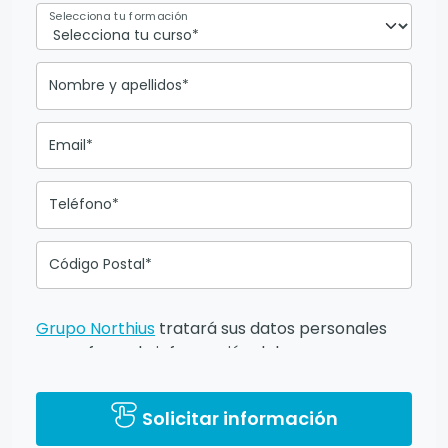
Selecciona tu formación
Nombre y apellidos*
Email*
Teléfono*
Código Postal*
Grupo Northius
tratará sus datos personales
para ofrecerle información del
programa formativo seleccionado o de otros
directamente relacionados con el interés
Solicitar información
manifestado y, en su caso, para tramitar la