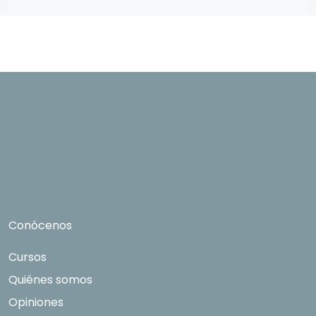
contratación correspondiente. Compartiremos
su solicitud con las empresas que conforman el
Grupo Northius
, con el objeto de que éstas
puedan hacerle llegar la mejor oferta de
productos y servicios de acuerdo a tu
petición. Mediante la cumplimentación y envío
del presente formulario usted muestra
expresamente su consentimiento para ser
contactado. Quedan reconocidos los derechos
de acceso, rectificación, supresión, oposición,
limitación tal y como se explica en la
Política de
Privacidad
.
Conócenos
Cursos
Quiénes somos
Opiniones