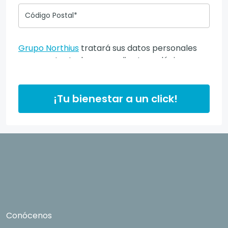
Código Postal*
Grupo Northius
tratará sus datos personales
para contactarle por medios tecnológicos,
incluso aplicaciones de mensajería instantánea,
con el fin de ofrecerle información del
programa formativo seleccionado o de otros
¡Tu bienestar a un click!
directamente relacionados con el interés
manifestado y, en su caso, para tramitar la
contratación correspondiente. Compartiremos
su solicitud con las empresas que conforman el
Grupo Northius
, con el objeto de que estas
puedan hacerle llegar la mejor oferta de
productos y servicios de acuerdo a su petición.
Quedan reconocidos los derechos de acceso,
rectificación, supresión, oposición, limitación, tal
Conócenos
y como se explica en la
Política de Privacidad
.