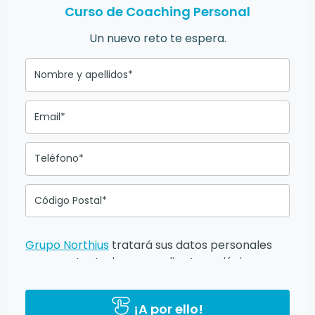
Curso de Coaching Personal
Un nuevo reto te espera.
Nombre y apellidos*
Email*
Teléfono*
Código Postal*
Grupo Northius
tratará sus datos personales
para contactarle por medios tecnológicos,
incluso aplicaciones de mensajería instantánea,
con el fin de ofrecerle información del
¡A por ello!
programa formativo seleccionado o de otros