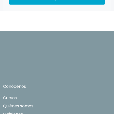
directamente relacionados con el interés
manifestado y, en su caso, para tramitar la
contratación correspondiente. Compartiremos
su solicitud con las empresas que conforman el
Grupo Northius
, con el objeto de que estas
puedan hacerle llegar la mejor oferta de
productos y servicios de acuerdo a su petición.
Quedan reconocidos los derechos de acceso,
rectificación, supresión, oposición, limitación, tal
y como se explica en la
Política de Privacidad
.
Conócenos
Cursos
Quiénes somos