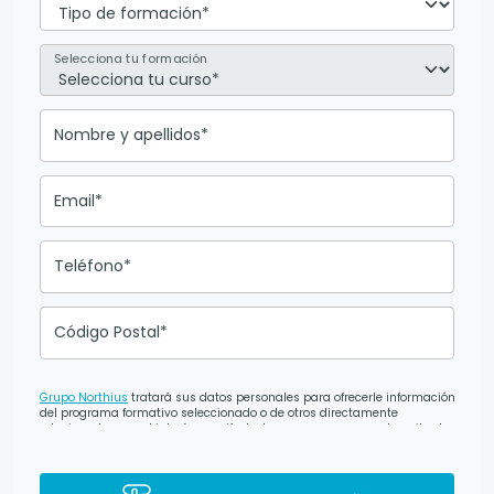
Selecciona tu formación
Nombre y apellidos*
Email*
Teléfono*
Código Postal*
Grupo Northius
tratará sus datos personales para ofrecerle información
del programa formativo seleccionado o de otros directamente
relacionados con el interés manifestado y, en su caso, para tramitar la
contratación correspondiente. Compartiremos su solicitud con las
empresas que conforman el
Grupo Northius
, con el objeto de que éstas
puedan hacerle llegar la mejor oferta de productos y servicios
de acuerdo a tu petición. Mediante la cumplimentación y envío del