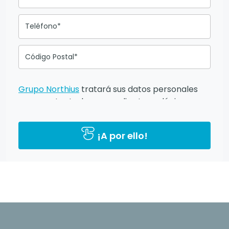
Teléfono*
Código Postal*
Grupo Northius
tratará sus datos personales
para contactarle por medios tecnológicos,
incluso aplicaciones de mensajería instantánea,
con el fin de ofrecerle información del
¡A por ello!
programa formativo seleccionado o de otros
directamente relacionados con el interés
manifestado y, en su caso, para tramitar la
contratación correspondiente. Compartiremos
su solicitud con las empresas que conforman el
Grupo Northius
, con el objeto de que estas
puedan hacerle llegar la mejor oferta de
productos y servicios de acuerdo a su petición.