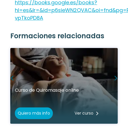
https://books.google.es/books?
hl=es&lr=&id=p6sieWN2QVAC&oi=fnd&pg=P
vpTkoPD8A
Formaciones relacionadas
Curso de Quiromasaje online
Quiero más info
Ver curso