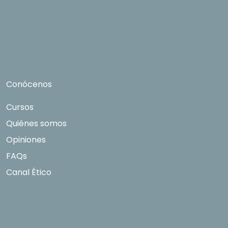
Quedan reconocidos los derechos de acceso,
rectificación, supresión, oposición, limitación, tal
y como se explica en la
Política de Privacidad
.
Conócenos
Cursos
Quiénes somos
Opiniones
FAQs
Canal Ético