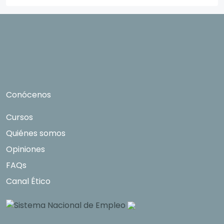
manifestado y, en su caso, para tramitar la
contratación correspondiente. Compartiremos
su solicitud con las empresas que conforman el
Grupo Northius
, con el objeto de que estas
puedan hacerle llegar la mejor oferta de
productos y servicios de acuerdo a su petición.
Quedan reconocidos los derechos de acceso,
rectificación, supresión, oposición, limitación, tal
Conócenos
y como se explica en la
Política de Privacidad
.
Cursos
Quiénes somos
Opiniones
FAQs
Canal Ético