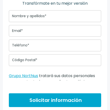
Transfórmate en tu mejor versión
Nombre y apellidos*
Email*
Teléfono*
Código Postal*
Grupo Northius
tratará sus datos personales
para contactarle por medios tecnológicos,
incluso aplicaciones de mensajería instantánea,
con el fin de ofrecerle información del
programa formativo seleccionado o de otros
Solicitar información
directamente relacionados con el interés