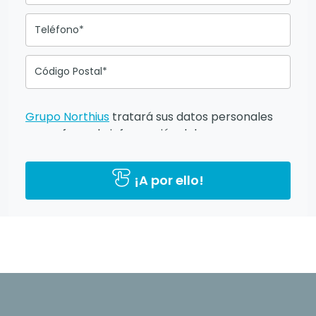
Teléfono*
Código Postal*
Grupo Northius
tratará sus datos personales
para ofrecerle información del
programa formativo seleccionado o de otros
directamente relacionados con el interés
¡A por ello!
manifestado y, en su caso, para tramitar la
contratación correspondiente. Compartiremos
su solicitud con las empresas que conforman el
Grupo Northius
, con el objeto de que éstas
puedan hacerle llegar la mejor oferta de
productos y servicios de acuerdo a tu
petición. Mediante la cumplimentación y envío
del presente formulario usted muestra