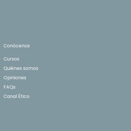
expresamente su consentimiento para ser
contactado. Quedan reconocidos los derechos
de acceso, rectificación, supresión, oposición,
limitación tal y como se explica en la
Política de
Privacidad
.
Conócenos
Cursos
Quiénes somos
Opiniones
FAQs
Canal Ético