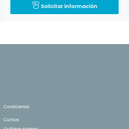
directamente relacionados con el interés
Solicitar información
manifestado y, en su caso, para tramitar la
contratación correspondiente. Compartiremos
su solicitud con las empresas que conforman el
Grupo Northius
, con el objeto de que éstas
puedan hacerle llegar la mejor oferta de
productos y servicios de acuerdo a tu
petición. Mediante la cumplimentación y envío
del presente formulario usted muestra
expresamente su consentimiento para ser
contactado. Quedan reconocidos los derechos
de acceso, rectificación, supresión, oposición,
limitación tal y como se explica en la
Política de
Privacidad
.
Conócenos
Cursos
Quiénes somos