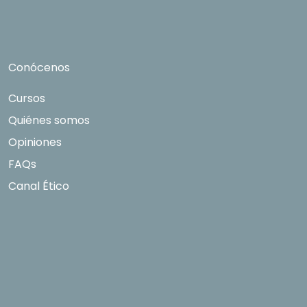
limitación tal y como se explica en la
Política de
Privacidad
.
Conócenos
Cursos
Quiénes somos
Opiniones
FAQs
Canal Ético