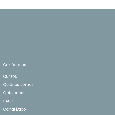
su solicitud con las empresas que conforman el
Grupo Northius
, con el objeto de que estas
puedan hacerle llegar la mejor oferta de
productos y servicios de acuerdo a su petición.
Quedan reconocidos los derechos de acceso,
rectificación, supresión, oposición, limitación, tal
y como se explica en la
Política de Privacidad
.
Conócenos
Cursos
Quiénes somos
Opiniones
FAQs
Canal Ético