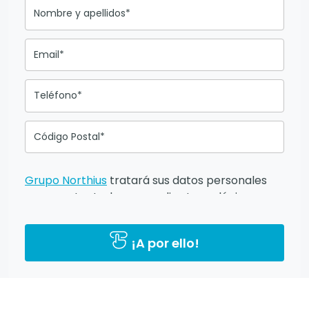
Nombre y apellidos*
Email*
Teléfono*
Código Postal*
Grupo Northius
tratará sus datos personales
para contactarle por medios tecnológicos,
incluso aplicaciones de mensajería instantánea,
con el fin de ofrecerle información del
¡A por ello!
programa formativo seleccionado o de otros
directamente relacionados con el interés
manifestado y, en su caso, para tramitar la
contratación correspondiente. Compartiremos