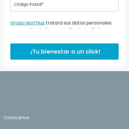
Código Postal*
Grupo Northius
tratará sus datos personales
para contactarle por medios tecnológicos,
incluso aplicaciones de mensajería instantánea,
con el fin de ofrecerle información del
programa formativo seleccionado o de otros
¡Tu bienestar a un click!
directamente relacionados con el interés
manifestado y, en su caso, para tramitar la
contratación correspondiente. Compartiremos
su solicitud con las empresas que conforman el
Grupo Northius
, con el objeto de que estas
puedan hacerle llegar la mejor oferta de
productos y servicios de acuerdo a su petición.
Quedan reconocidos los derechos de acceso,
rectificación, supresión, oposición, limitación, tal
Conócenos
y como se explica en la
Política de Privacidad
.