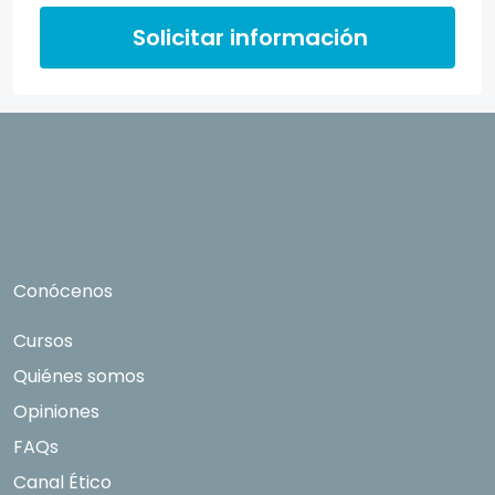
con el fin de ofrecerle información del
programa formativo seleccionado o de otros
Solicitar información
directamente relacionados con el interés
manifestado y, en su caso, para tramitar la
contratación correspondiente. Compartiremos
su solicitud con las empresas que conforman el
Grupo Northius
, con el objeto de que estas
puedan hacerle llegar la mejor oferta de
productos y servicios de acuerdo a su petición.
Quedan reconocidos los derechos de acceso,
rectificación, supresión, oposición, limitación, tal
Conócenos
y como se explica en la
Política de Privacidad
.
Cursos
Quiénes somos
Opiniones
FAQs
Canal Ético